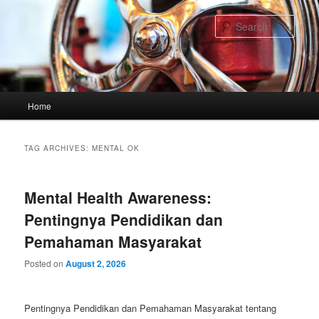
Skip
Skip
to
to
Sear
primary
secondary
content
content
Main
Home
menu
TAG ARCHIVES:
MENTAL OK
Mental Health Awareness:
Pentingnya Pendidikan dan
Pemahaman Masyarakat
Posted on
August 2, 2026
Pentingnya Pendidikan dan Pemahaman Masyarakat tentang