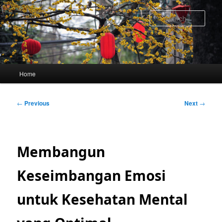
Skip
to
Sear
primary
content
Main
Home
menu
Post
←
Previous
Next
→
navigation
Membangun
Keseimbangan Emosi
untuk Kesehatan Mental