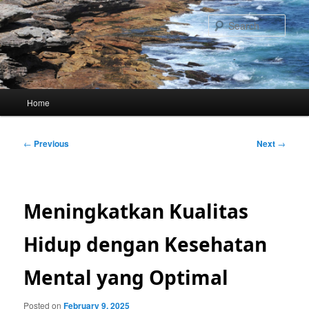
Skip
to
Sear
primary
content
Main
Home
menu
Post
←
Previous
Next
→
navigation
Meningkatkan Kualitas
Hidup dengan Kesehatan
Mental yang Optimal
Posted on
February 9, 2025