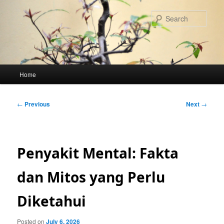
Skip
to
Sear
primary
content
Main
Home
menu
Post
←
Previous
Next
→
navigation
Penyakit Mental: Fakta
dan Mitos yang Perlu
Diketahui
Posted on
July 6, 2026