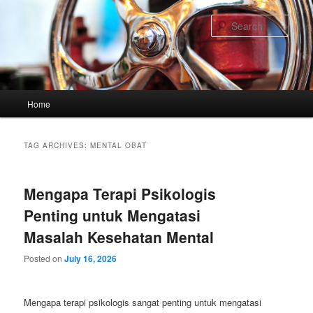
Skip
Skip
to
to
Sear
primary
secondary
content
content
Main
Home
menu
TAG ARCHIVES:
MENTAL OBAT
Mengapa Terapi Psikologis
Penting untuk Mengatasi
Masalah Kesehatan Mental
Posted on
July 16, 2026
Mengapa terapi psikologis sangat penting untuk mengatasi