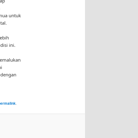
dap
n
emua untuk
al.
ebih
si ini.
 memalukan
i
 dengan
permalink
.