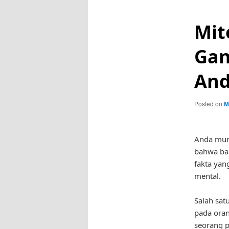
Mit
Gan
And
Posted on
M
Anda mun
bahwa ban
fakta yan
mental.
Salah sat
pada oran
seorang p