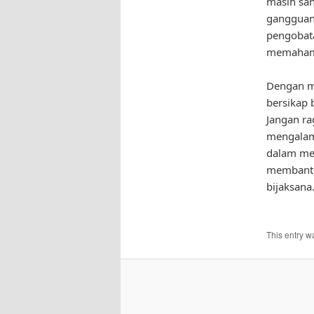
masih san
gangguan
pengobata
memahami
Dengan me
bersikap 
Jangan ra
mengalami
dalam men
membantu
bijaksana
This entry w