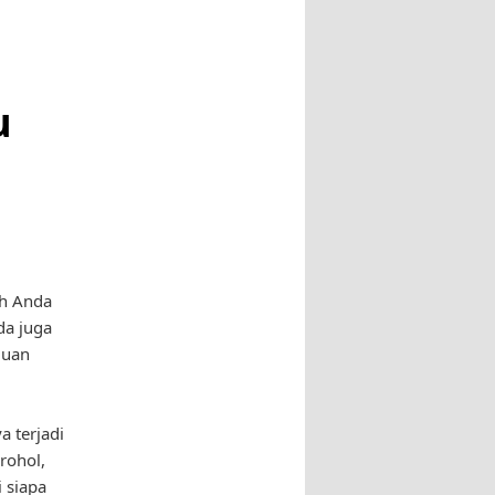
u
ah Anda
da juga
guan
 terjadi
rohol,
 siapa