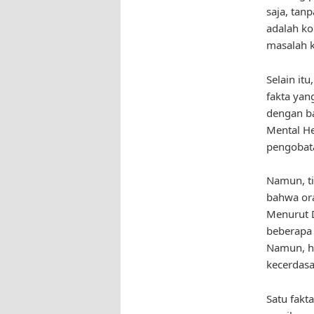
saja, ta
adalah ko
masalah k
Selain it
fakta yan
dengan ba
Mental He
pengobata
Namun, ti
bahwa ora
Menurut D
beberapa 
Namun, ha
kecerdasan
Satu fakt