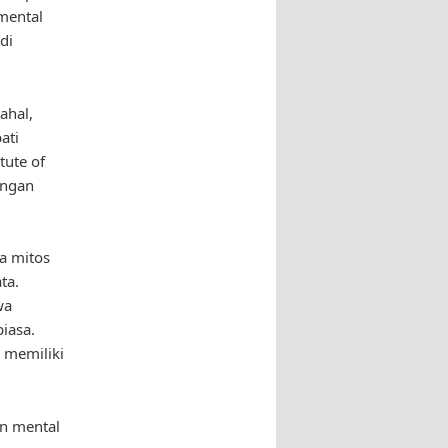
mental
di
ahal,
ati
tute of
engan
a mitos
ta.
wa
iasa.
 memiliki
an mental