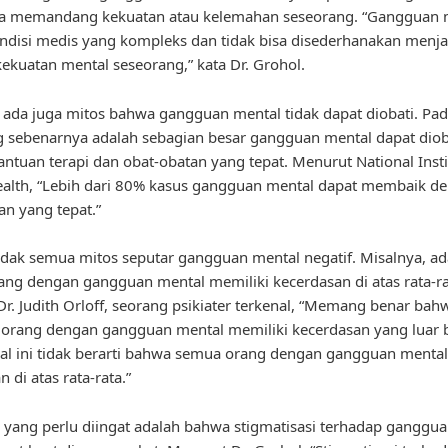
npa memandang kekuatan atau kelemahan seseorang. “Gangguan 
ndisi medis yang kompleks dan tidak bisa disederhanakan menja
ekuatan mental seseorang,” kata Dr. Grohol.
u, ada juga mitos bahwa gangguan mental tidak dapat diobati. Pad
g sebenarnya adalah sebagian besar gangguan mental dapat diob
ntuan terapi dan obat-obatan yang tepat. Menurut National Insti
alth, “Lebih dari 80% kasus gangguan mental dapat membaik d
n yang tepat.”
dak semua mitos seputar gangguan mental negatif. Misalnya, ad
ng dengan gangguan mental memiliki kecerdasan di atas rata-ra
r. Judith Orloff, seorang psikiater terkenal, “Memang benar bah
orang dengan gangguan mental memiliki kecerdasan yang luar b
l ini tidak berarti bahwa semua orang dengan gangguan mental
 di atas rata-rata.”
a yang perlu diingat adalah bahwa stigmatisasi terhadap ganggu