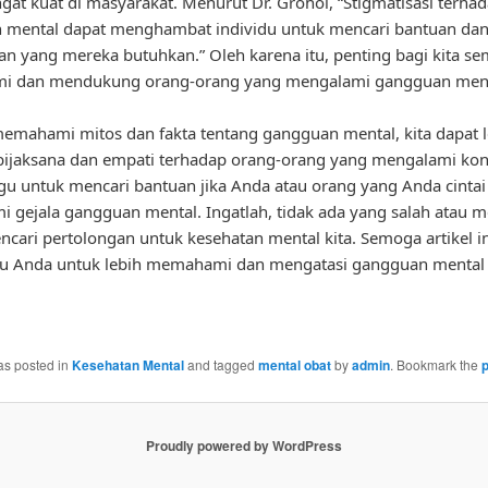
gat kuat di masyarakat. Menurut Dr. Grohol, “Stigmatisasi terha
 mental dapat menghambat individu untuk mencari bantuan da
n yang mereka butuhkan.” Oleh karena itu, penting bagi kita s
 dan mendukung orang-orang yang mengalami gangguan ment
mahami mitos dan fakta tentang gangguan mental, kita dapat l
bijaksana dan empati terhadap orang-orang yang mengalami kondi
gu untuk mencari bantuan jika Anda atau orang yang Anda cintai
 gejala gangguan mental. Ingatlah, tidak ada yang salah atau
cari pertolongan untuk kesehatan mental kita. Semoga artikel in
 Anda untuk lebih memahami dan mengatasi gangguan mental
.
as posted in
Kesehatan Mental
and tagged
mental obat
by
admin
. Bookmark the
Proudly powered by WordPress