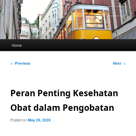
Skip
to
Sear
primary
content
Main
Home
menu
Post
←
Previous
Next
→
navigation
Peran Penting Kesehatan
Obat dalam Pengobatan
Posted on
May 26, 2026