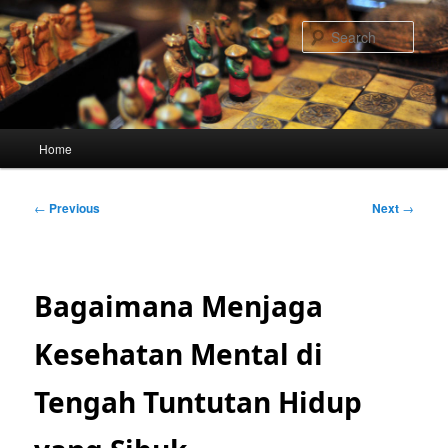
Skip
to
Sear
primary
content
Main
Home
menu
Post
←
Previous
Next
→
navigation
Bagaimana Menjaga
Kesehatan Mental di
Tengah Tuntutan Hidup