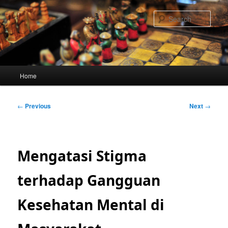
Skip
to
Sear
primary
content
Main
Home
menu
Post
←
Previous
Next
→
navigation
Mengatasi Stigma
terhadap Gangguan
Kesehatan Mental di