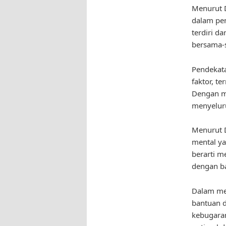
Menurut D
dalam pe
terdiri d
bersama-s
Pendekata
faktor, t
Dengan me
menyeluru
Menurut D
mental ya
berarti m
dengan ba
Dalam men
bantuan da
kebugaran