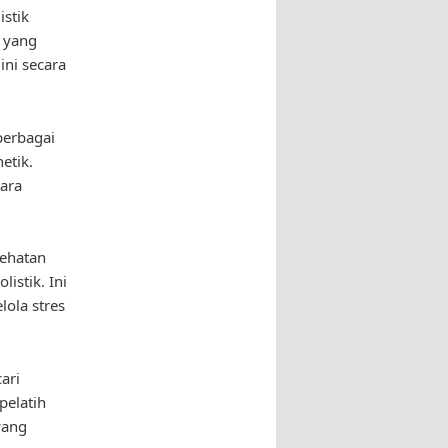
istik
 yang
ini secara
berbagai
etik.
ara
sehatan
istik. Ini
lola stres
ari
pelatih
yang