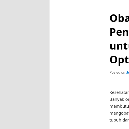
Oba
Pen
unt
Opt
Posted on
J
Kesehatan
Banyak o
membutuhk
mengobat
tubuh dan