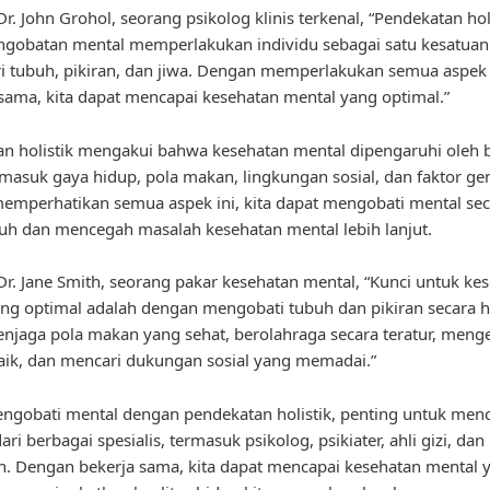
r. John Grohol, seorang psikolog klinis terkenal, “Pendekatan hol
ngobatan mental memperlakukan individu sebagai satu kesatuan
ari tubuh, pikiran, dan jiwa. Dengan memperlakukan semua aspek 
ama, kita dapat mencapai kesehatan mental yang optimal.”
n holistik mengakui bahwa kesehatan mental dipengaruhi oleh 
ermasuk gaya hidup, pola makan, lingkungan sosial, dan faktor gen
mperhatikan semua aspek ini, kita dapat mengobati mental sec
h dan mencegah masalah kesehatan mental lebih lanjut.
r. Jane Smith, seorang pakar kesehatan mental, “Kunci untuk ke
ng optimal adalah dengan mengobati tubuh dan pikiran secara hol
enjaga pola makan yang sehat, berolahraga secara teratur, menge
ik, dan mencari dukungan sosial yang memadai.”
gobati mental dengan pendekatan holistik, penting untuk menc
ri berbagai spesialis, termasuk psikolog, psikiater, ahli gizi, dan 
. Dengan bekerja sama, kita dapat mencapai kesehatan mental 