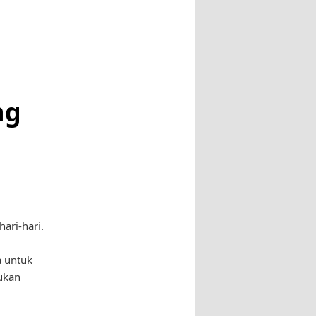
ng
ari-hari.
a untuk
ukan