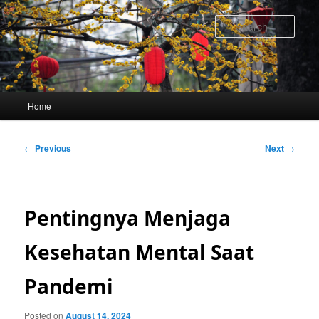
Skip
to
Sear
primary
content
Main
Home
menu
Post
←
Previous
Next
→
navigation
Pentingnya Menjaga
Kesehatan Mental Saat
Pandemi
Posted on
August 14, 2024