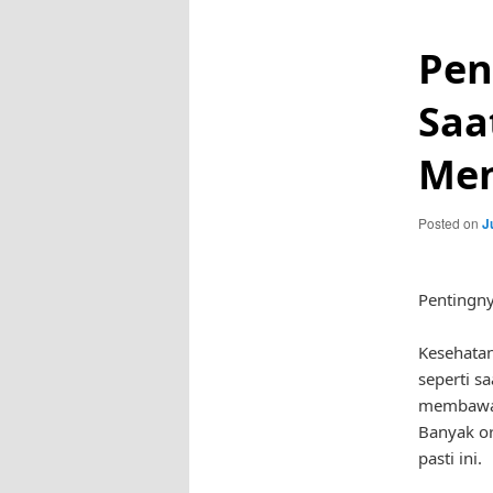
Pen
Saa
Men
Posted on
J
Pentingn
Kesehatan
seperti s
membawa d
Banyak or
pasti ini.