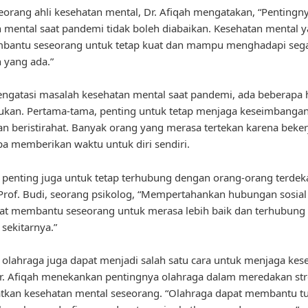
eorang ahli kesehatan mental, Dr. Afiqah mengatakan, “Pentingn
 mental saat pandemi tidak boleh diabaikan. Kesehatan mental y
bantu seseorang untuk tetap kuat dan mampu menghadapi seg
 yang ada.”
gatasi masalah kesehatan mental saat pandemi, ada beberapa 
kukan. Pertama-tama, penting untuk tetap menjaga keseimbangan
an beristirahat. Banyak orang yang merasa tertekan karena bekerj
pa memberikan waktu untuk diri sendiri.
u, penting juga untuk tetap terhubung dengan orang-orang terdeka
rof. Budi, seorang psikolog, “Mempertahankan hubungan sosial
pat membantu seseorang untuk merasa lebih baik dan terhubung
i sekitarnya.”
u, olahraga juga dapat menjadi salah satu cara untuk menjaga kes
r. Afiqah menekankan pentingnya olahraga dalam meredakan str
tkan kesehatan mental seseorang. “Olahraga dapat membantu t