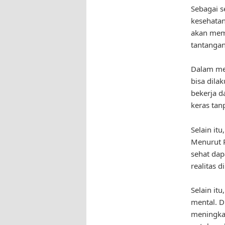
Sebagai s
kesehatan
akan mem
tantangan
Dalam men
bisa dila
bekerja d
keras tan
Selain it
Menurut P
sehat da
realitas d
Selain it
mental. D
meningka