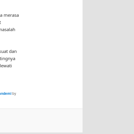
ka merasa
t
masalah
kuat dan
tingnya
lewati
pandemi
by