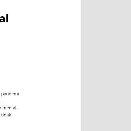
al
h pandemi
a mental.
 tidak