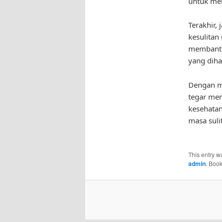
untuk me
Terakhir,
kesulitan
membantu
yang diha
Dengan me
tegar men
kesehatan
masa suli
This entry w
admin
. Boo