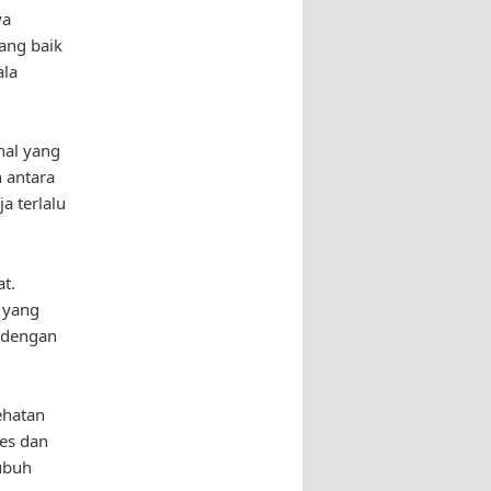
ya
ang baik
ala
hal yang
 antara
a terlalu
t.
 yang
 dengan
ehatan
es dan
ubuh