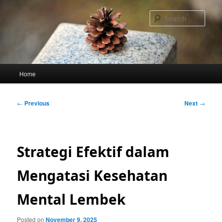
Skip
to
Sear
primary
content
Main
Home
menu
Post
←
Previous
Next
→
navigation
Strategi Efektif dalam
Mengatasi Kesehatan
Mental Lembek
Posted on
November 9, 2025