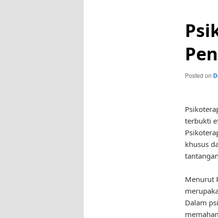
Psi
Pen
Posted on
D
Psikotera
terbukti 
Psikotera
khusus d
tantangan
Menurut Pr
merupakan
Dalam psi
memahami 