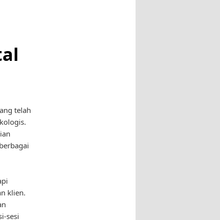
al
ang telah
kologis.
ian
berbagai
api
n klien.
an
i-sesi