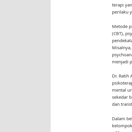
terapi ya
perilaku y
Metode ps
(CBT), ps
pendekat
Misalnya,
psychoan
menjadi 
Dr. Ratih
psikotera
mental un
sekedar b
dan transf
Dalam beb
kelompok,