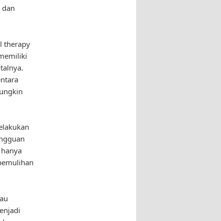
r dan
l therapy
memiliki
talnya.
entara
mungkin
melakukan
angguan
n hanya
 pemulihan
tau
enjadi