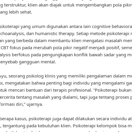
ng terstruktur, klien akan diajak untuk mengembangkan pola piki
ang lebih sehat.
ikoterapi yang umum digunakan antara lain cognitive behaviora
ychoanalysis, dan humanistic therapy. Setiap metode psikoterapi 
an yang berbeda dalam membantu klien mengatasi masalah men
 CBT fokus pada merubah pola pikir negatif menjadi positif, sem
alysis berfokus pada pengungkapan konflik bawah sadar yang 
penyebab gangguan mental.
 Ayu, seorang psikolog klinis yang memiliki pengalaman dalam 
pi, mengatakan bahwa penting bagi individu yang mengalami g
tuk mencari bantuan dari terapis profesional. “Psikoterapi buka
ercerita tentang masalah yang dialami, tapi juga tentang proses
ormasi diri,” ujarnya.
erapa kasus, psikoterapi juga dapat dilakukan secara individu a
 tergantung pada kebutuhan klien. Psikoterapi kelompok bisa m