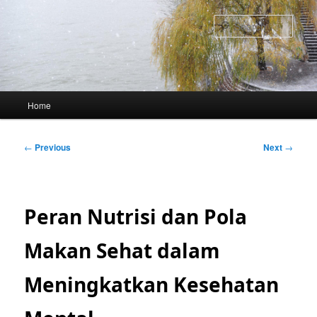
Skip
to
Sear
primary
content
Main
Home
menu
Post
←
Previous
Next
→
navigation
Peran Nutrisi dan Pola
Makan Sehat dalam
Meningkatkan Kesehatan