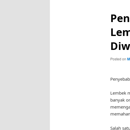
Pen
Lem
Diw
Posted on
M
Penyebab
Lembek me
banyak or
memengaru
memahami
Salah sat