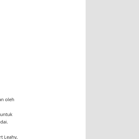
an oleh
 untuk
dai.
t Leahy,