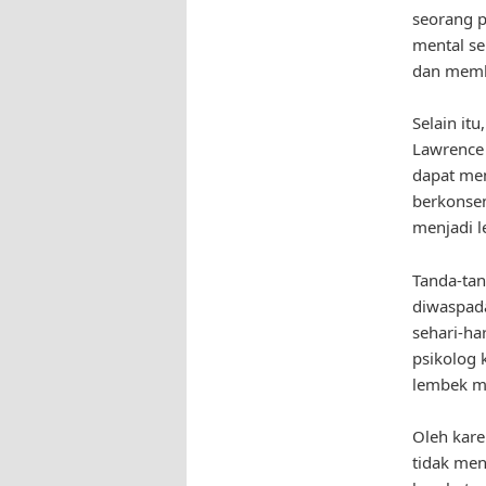
seorang p
mental se
dan memb
Selain it
Lawrence 
dapat me
berkonsen
menjadi 
Tanda-tan
diwaspada
sehari-ha
psikolog 
lembek m
Oleh kare
tidak men