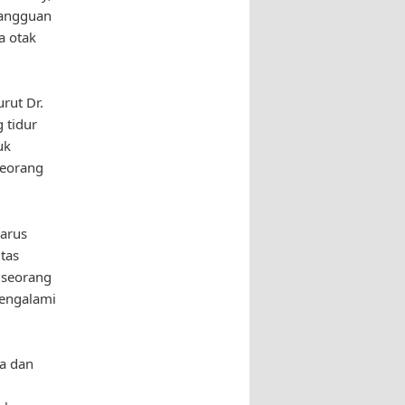
gangguan
a otak
rut Dr.
 tidur
uk
seorang
harus
tas
 seorang
mengalami
ta dan