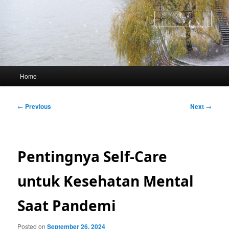
Skip
to
Sear
primary
content
Main
Home
menu
Post
←
Previous
Next
→
navigation
Pentingnya Self-Care
untuk Kesehatan Mental
Saat Pandemi
Posted on
September 26, 2024