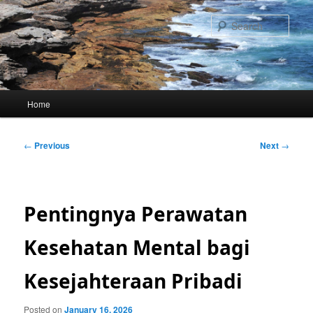
Skip
to
Sear
primary
content
Main
Home
menu
Post
←
Previous
Next
→
navigation
Pentingnya Perawatan
Kesehatan Mental bagi
Kesejahteraan Pribadi
Posted on
January 16, 2026