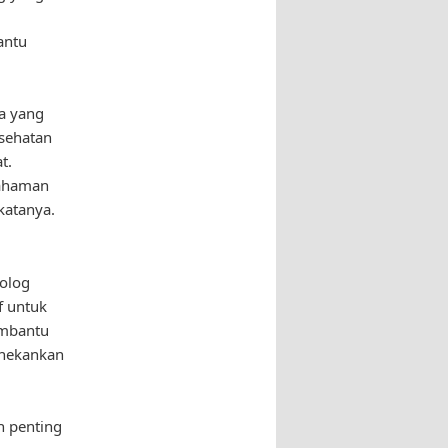
antu
ma yang
esehatan
t.
mahaman
katanya.
m
kolog
f untuk
embantu
enekankan
h penting