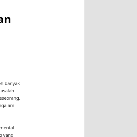
an
eh banyak
asalah
seseorang.
engalami
 mental
g yang