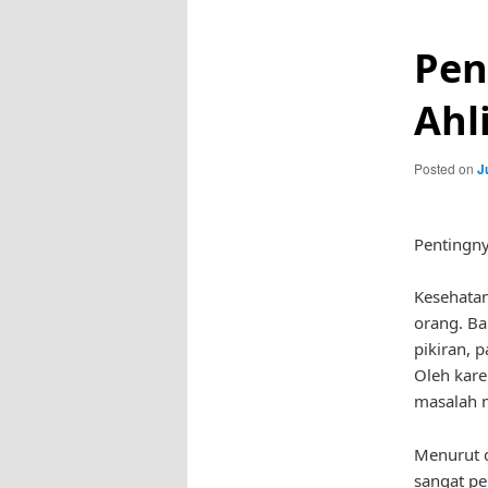
Pen
Ahl
Posted on
J
Pentingny
Kesehatan
orang. B
pikiran, 
Oleh kare
masalah 
Menurut d
sangat pe