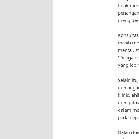
tidak me
penangana
mengident
Konsultas
masih mel
mental, s
“Dengan k
yang lebi
Selain it
menangani
klinis, a
mengatasi
dalam men
pada geja
Dalam kes