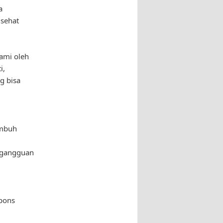
a
 sehat
ami oleh
i,
g bisa
embuh
 gangguan
spons