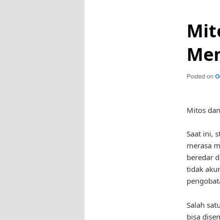
Mit
Men
Posted on
O
Mitos dan
Saat ini,
merasa ma
beredar d
tidak aku
pengobata
Salah sat
bisa dise