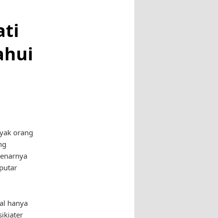
ati
ahui
nyak orang
ng
benarnya
putar
al hanya
ikiater