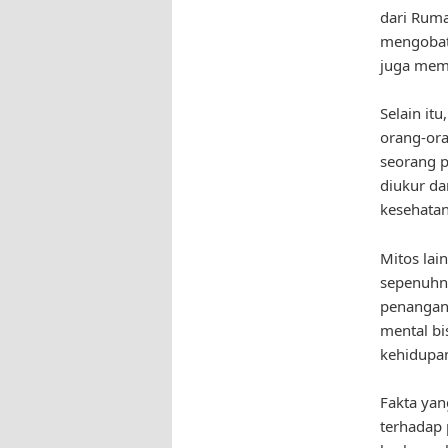
dari Ruma
mengobati
juga memi
Selain it
orang-ora
seorang p
diukur da
kesehata
Mitos lai
sepenuhn
penangan
mental bi
kehidupan
Fakta yan
terhadap 