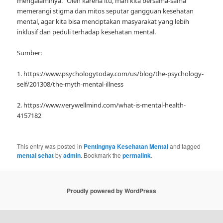
mengalaminya.” Oleh karena itu, mari kita bersama-sama
memerangi stigma dan mitos seputar gangguan kesehatan
mental, agar kita bisa menciptakan masyarakat yang lebih
inklusif dan peduli terhadap kesehatan mental.
Sumber:
1. https://www.psychologytoday.com/us/blog/the-psychology-
self/201308/the-myth-mental-illness
2. https://www.verywellmind.com/what-is-mental-health-
4157182
This entry was posted in
Pentingnya Kesehatan Mental
and tagged
mental sehat
by
admin
. Bookmark the
permalink
.
Proudly powered by WordPress