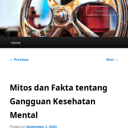
Skip
to
Sear
primary
content
Main
Home
menu
Post
←
Previous
Next
→
navigation
Mitos dan Fakta tentang
Gangguan Kesehatan
Mental
Posted on
September 2, 2024