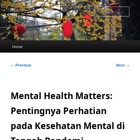
Skip
to
Sear
primary
content
Main
Home
menu
Post
←
Previous
Next
→
navigation
Mental Health Matters:
Pentingnya Perhatian
pada Kesehatan Mental di