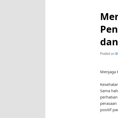
Men
Pen
dan
Posted on
D
Menjaga K
Kesehatan
Sama hal
perhatian
perasaan 
positif p