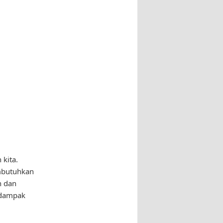
kita.
mbutuhkan
n dan
rdampak