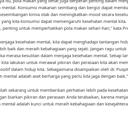
ya itu, pola makan yang sehat juga berperan penting dalam men
n mental. Konsumsi makanan seimbang dan bergizi dapat memb
keseimbangan kimia otak dan meningkatkan mood secara keselu
yang kita konsumsi dapat memengaruhi kesehatan mental kita.
u, penting untuk memperhatikan pola makan sehari-hari,” kata Pro
njaga kesehatan mental, kita dapat menghadapi tantangan hid
bih baik dan meraih kebahagiaan yang sejati. Jangan ragu untuk
ika merasa kesulitan dalam menjaga kesehatan mental. Setiap la
g kita lakukan untuk merawat pikiran dan perasaan kita akan m
sitif dalam hidup kita. Sebagaimana disampaikan oleh dr. Puspit
n mental adalah aset berharga yang perlu kita jaga dengan baik.”
ailah sekarang untuk memberikan perhatian lebih pada kesehata
gan biarkan pikiran dan perasaan Anda terabaikan, karena menj
 mental adalah kunci untuk meraih kebahagiaan dan kesejahter