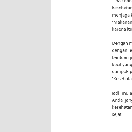
Tidak han
kesehata
menjaga 
“Makanan 
karena it
Dengan me
dengan le
bantuan j
kecil yan
dampak po
“Kesehata
Jadi, mul
Anda. Jan
kesehatan
sejati.