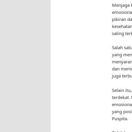
Menjaga k
emosional
pikiran d
kesehatan
saling te
Salah sat
yang meny
menyaran
dan menin
juga terb
Selain it
terdekat
emosional
yang posi
Puspita.