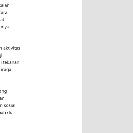
salah
tara
at
uanya
 aktivitas
i,
i tekanan
ahraga
rang
an
n sosial
ah dr.