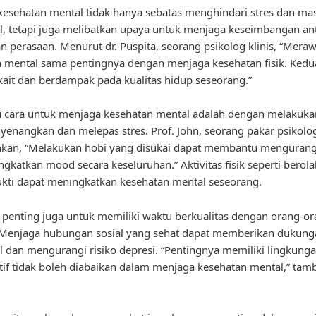
esehatan mental tidak hanya sebatas menghindari stres dan ma
, tetapi juga melibatkan upaya untuk menjaga keseimbangan an
an perasaan. Menurut dr. Puspita, seorang psikolog klinis, “Meraw
 mental sama pentingnya dengan menjaga kesehatan fisik. Ked
rkait dan berdampak pada kualitas hidup seseorang.”
u cara untuk menjaga kesehatan mental adalah dengan melakukan
enangkan dan melepas stres. Prof. John, seorang pakar psikolog
kan, “Melakukan hobi yang disukai dapat membantu mengurang
gkatkan mood secara keseluruhan.” Aktivitas fisik seperti berol
ukti dapat meningkatkan kesehatan mental seseorang.
u, penting juga untuk memiliki waktu berkualitas dengan orang-o
. Menjaga hubungan sosial yang sehat dapat memberikan dukung
 dan mengurangi risiko depresi. “Pentingnya memiliki lingkunga
tif tidak boleh diabaikan dalam menjaga kesehatan mental,” tamb