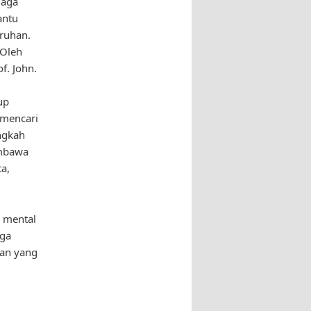
jaga
antu
ruhan.
 Oleh
f. John.
up
 mencari
ngkah
embawa
a,
n mental
aga
aan yang