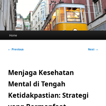
Skip
to
Sear
primary
content
Main
Home
menu
Post
←
Previous
Next
→
navigation
Menjaga Kesehatan
Mental di Tengah
Ketidakpastian: Strategi