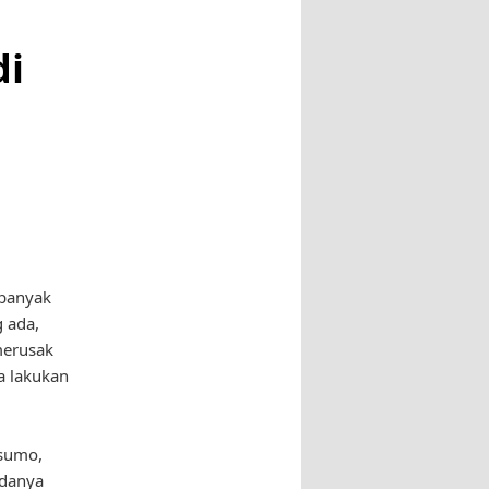
di
 banyak
 ada,
merusak
ta lakukan
usumo,
adanya