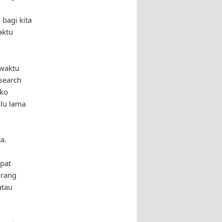
bagi kita
aktu
 waktu
search
iko
alu lama
a.
apat
orang
atau