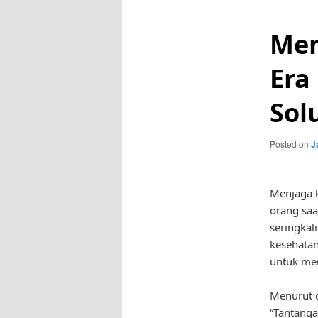
Men
Era
Sol
Posted on
J
Menjaga k
orang saa
seringkal
kesehatan 
untuk men
Menurut d
“Tantanga