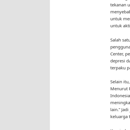
tekanan u
menyebabk
untuk me
untuk akti
Salah sat
penggunaa
Center, p
depresi d
terpaku p
Selain it
Menurut P
Indonesia
meningka
lain.” Ja
keluarga 