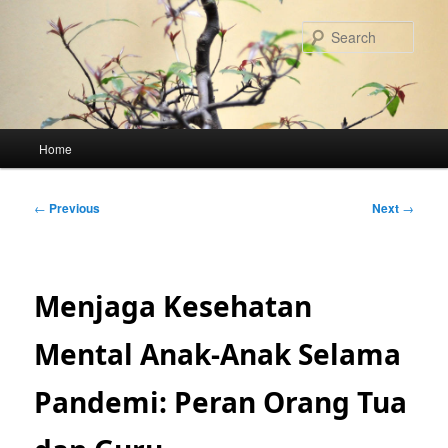
Skip
to
Sear
primary
content
Main
Home
menu
Post
←
Previous
Next
→
navigation
Menjaga Kesehatan
Mental Anak-Anak Selama
Pandemi: Peran Orang Tua