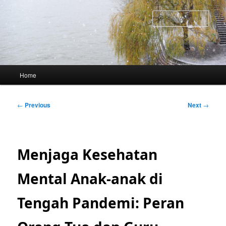
Skip
to
Sear
primary
content
Main
Home
menu
Post
←
Previous
Next
→
navigation
Menjaga Kesehatan
Mental Anak-anak di
Tengah Pandemi: Peran