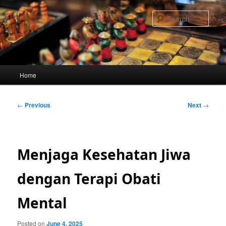
Skip
to
Sear
primary
content
Main
Home
menu
Post
←
Previous
Next
→
navigation
Menjaga Kesehatan Jiwa
dengan Terapi Obati
Mental
Posted on
June 4, 2025