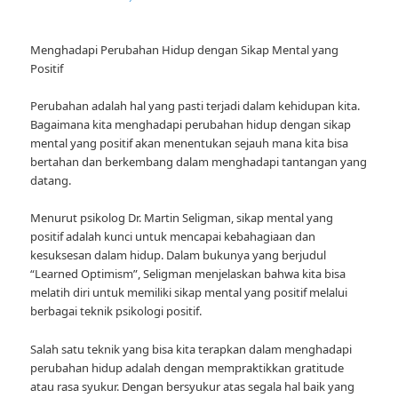
Menghadapi Perubahan Hidup dengan Sikap Mental yang
Positif
Perubahan adalah hal yang pasti terjadi dalam kehidupan kita.
Bagaimana kita menghadapi perubahan hidup dengan sikap
mental yang positif akan menentukan sejauh mana kita bisa
bertahan dan berkembang dalam menghadapi tantangan yang
datang.
Menurut psikolog Dr. Martin Seligman, sikap mental yang
positif adalah kunci untuk mencapai kebahagiaan dan
kesuksesan dalam hidup. Dalam bukunya yang berjudul
“Learned Optimism”, Seligman menjelaskan bahwa kita bisa
melatih diri untuk memiliki sikap mental yang positif melalui
berbagai teknik psikologi positif.
Salah satu teknik yang bisa kita terapkan dalam menghadapi
perubahan hidup adalah dengan mempraktikkan gratitude
atau rasa syukur. Dengan bersyukur atas segala hal baik yang