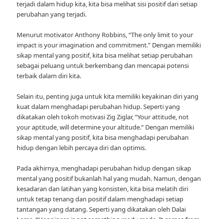
terjadi dalam hidup kita, kita bisa melihat sisi positif dari setiap
perubahan yang terjadi.
Menurut motivator Anthony Robbins, “The only limit to your
impact is your imagination and commitment.” Dengan memiliki
sikap mental yang positif, kita bisa melihat setiap perubahan
sebagai peluang untuk berkembang dan mencapai potensi
terbaik dalam diri kita.
Selain itu, penting juga untuk kita memiliki keyakinan diri yang
kuat dalam menghadapi perubahan hidup. Seperti yang
dikatakan oleh tokoh motivasi Zig Ziglar, “Your attitude, not
your aptitude, will determine your altitude.” Dengan memiliki
sikap mental yang positif, kita bisa menghadapi perubahan
hidup dengan lebih percaya diri dan optimis.
Pada akhirnya, menghadapi perubahan hidup dengan sikap
mental yang positif bukanlah hal yang mudah. Namun, dengan
kesadaran dan latihan yang konsisten, kita bisa melatih diri
untuk tetap tenang dan positif dalam menghadapi setiap
tantangan yang datang. Seperti yang dikatakan oleh Dalai