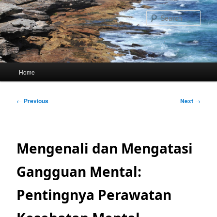
Skip
to
Sear
primary
content
Main
Home
menu
Post
←
Previous
Next
→
navigation
Mengenali dan Mengatasi
Gangguan Mental:
Pentingnya Perawatan