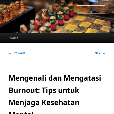
Skip
to
Sear
primary
content
Main
Home
menu
Post
←
Previous
Next
→
navigation
Mengenali dan Mengatasi
Burnout: Tips untuk
Menjaga Kesehatan