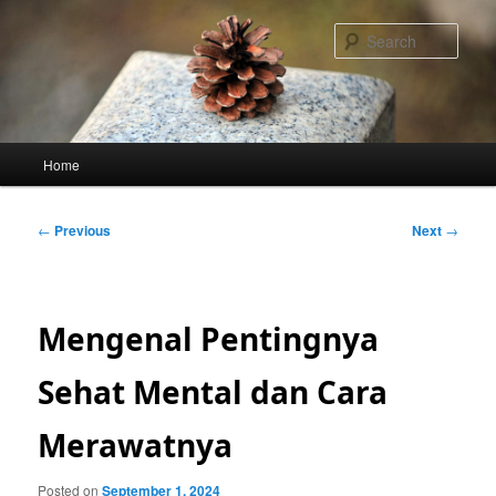
Skip
to
Sear
primary
content
Main
Home
menu
Post
←
Previous
Next
→
navigation
Mengenal Pentingnya
Sehat Mental dan Cara
Merawatnya
Posted on
September 1, 2024