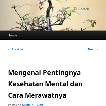
Skip
to
Sear
primary
content
Main
Home
menu
Post
←
Previous
Next
→
navigation
Mengenal Pentingnya
Kesehatan Mental dan
Cara Merawatnya
Posted on
August 19, 2024