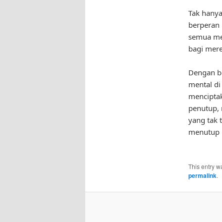
Tak hanya
berperan 
semua me
bagi mere
Dengan be
mental di
menciptak
penutup, 
yang tak 
menutup m
This entry w
permalink
.