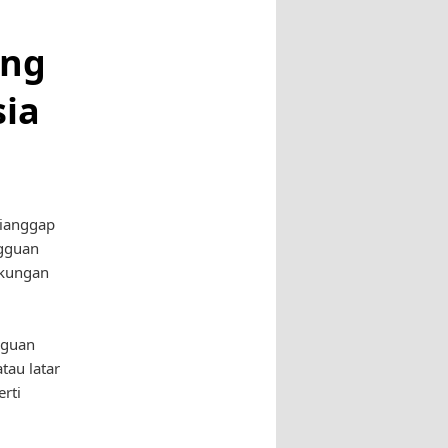
ang
sia
dianggap
ngguan
ukungan
gguan
tau latar
rti