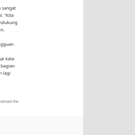
a sangat
 “Kita
endukung
n.
ngguan
ai kata
h bagian
 lagi
ookmark the