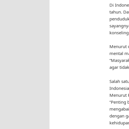
Di Indone
tahun. Da
penduduk
sayangnya
konseling
Menurut d
mental m
“Masyarak
agar tida
Salah sat
Indonesia
Menurut Pr
“Penting 
mengabaik
dengan ga
kehidupan