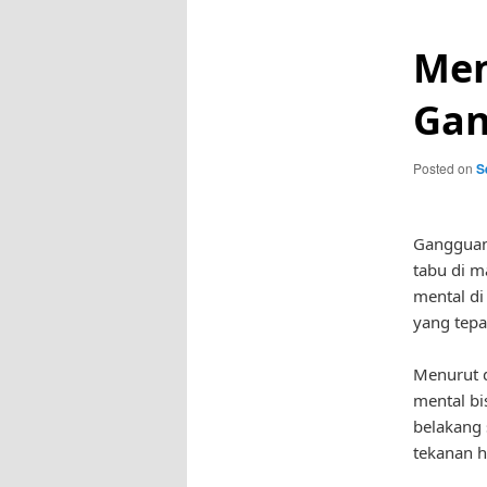
Men
Gan
Posted on
S
Gangguan
tabu di m
mental di
yang tep
Menurut d
mental bi
belakang 
tekanan h