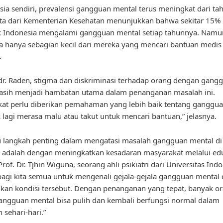
sia sendiri, prevalensi gangguan mental terus meningkat dari ta
ta dari Kementerian Kesehatan menunjukkan bahwa sekitar 15%
 Indonesia mengalami gangguan mental setiap tahunnya. Namu
 hanya sebagian kecil dari mereka yang mencari bantuan medis
.
r. Raden, stigma dan diskriminasi terhadap orang dengan gang
asih menjadi hambatan utama dalam penanganan masalah ini.
at perlu diberikan pemahaman yang lebih baik tentang ganggu
k lagi merasa malu atau takut untuk mencari bantuan,” jelasnya.
u langkah penting dalam mengatasi masalah gangguan mental di
 adalah dengan meningkatkan kesadaran masyarakat melalui edu
of. Dr. Tjhin Wiguna, seorang ahli psikiatri dari Universitas Indo
bagi kita semua untuk mengenali gejala-gejala gangguan mental 
an kondisi tersebut. Dengan penanganan yang tepat, banyak o
ngguan mental bisa pulih dan kembali berfungsi normal dalam
 sehari-hari.”