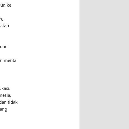
hun ke
n,
 atau
guan
an mental
kasi.
nesia,
dan tidak
rang