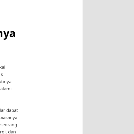
nya
kali
uk
atinya
galami
lar dapat
 biasanya
seseorang
rgi, dan