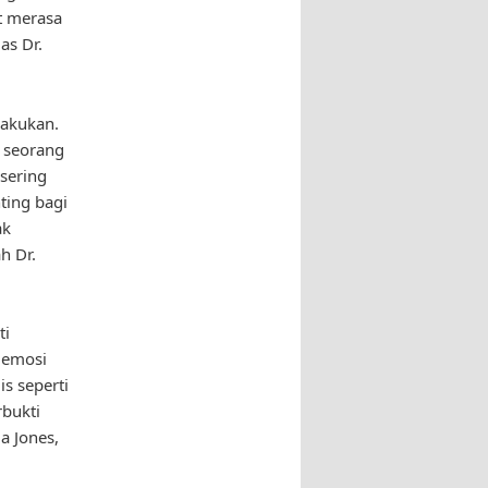
t merasa
as Dr.
lakukan.
, seorang
 sering
ting bagi
ak
h Dr.
ti
 emosi
s seperti
rbukti
a Jones,