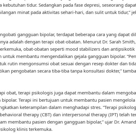
 kebutuhan tidur. Sedangkan pada fase depresi, seseorang dapa
ilangan minat pada aktivitas sehari-hari, dan sulit untuk tidur,” jel
gobati gangguan bipolar, terdapat beberapa cara yang dapat di
unya adalah dengan terapi obat-obatan. Menurut Dr. Sarah Smith
 terkemuka, obat-obatan seperti mood stabilizers dan antipsikotik
 untuk membantu mengendalikan gejala gangguan bipolar. “Pen
tuk rutin mengonsumsi obat sesuai dengan resep dokter dan tid
kan pengobatan secara tiba-tiba tanpa konsultasi dokter,” tamba
rapi obat, terapi psikologis juga dapat membantu dalam mengoba
bipolar. Terapi ini bertujuan untuk membantu pasien mengelola
gkatkan keterampilan dalam menghadapi stres. “Terapi psikologi
 behavioral therapy (CBT) dan interpersonal therapy (IPT) telah te
alam membantu pasien dengan gangguan bipolar,” ujar Dr. Amand
sikolog klinis terkemuka.