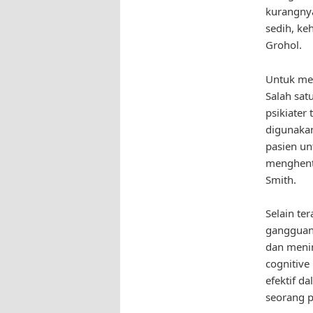
kurangnya
sedih, keh
Grohol.
Untuk men
Salah sat
psikiater
digunakan
pasien un
menghenti
Smith.
Selain te
gangguan 
dan menin
cognitive
efektif d
seorang p