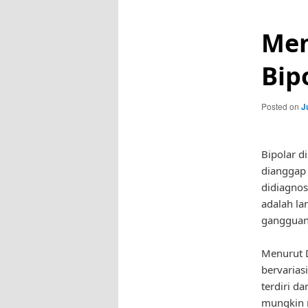
Men
Bip
Posted on
J
Bipolar d
dianggap 
didiagnos
adalah l
gangguan 
Menurut D
bervarias
terdiri d
mungkin m