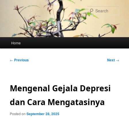
Skip
to
Sear
primary
content
Main
Home
menu
Post
←
Previous
Next
→
navigation
Mengenal Gejala Depresi
dan Cara Mengatasinya
Posted on
September 28, 2025