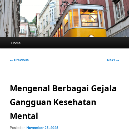
Skip
to
Sear
primary
content
Main
Home
menu
Post
←
Previous
Next
→
navigation
Mengenal Berbagai Gejala
Gangguan Kesehatan
Mental
Posted on
November 25, 2025