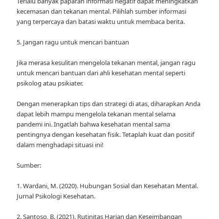
Terlalu banyak paparan informasi negatif dapat meningkatkan
kecemasan dan tekanan mental. Pilihlah sumber informasi
yang terpercaya dan batasi waktu untuk membaca berita.
5. Jangan ragu untuk mencari bantuan
Jika merasa kesulitan mengelola tekanan mental, jangan ragu
untuk mencari bantuan dari ahli kesehatan mental seperti
psikolog atau psikiater.
Dengan menerapkan tips dan strategi di atas, diharapkan Anda
dapat lebih mampu mengelola tekanan mental selama
pandemi ini. Ingatlah bahwa kesehatan mental sama
pentingnya dengan kesehatan fisik. Tetaplah kuat dan positif
dalam menghadapi situasi ini!
Sumber:
1. Wardani, M. (2020). Hubungan Sosial dan Kesehatan Mental.
Jurnal Psikologi Kesehatan.
2. Santoso, B. (2021). Rutinitas Harian dan Keseimbangan