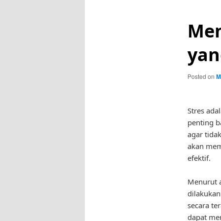
Men
yan
Posted on
M
Stres ada
penting b
agar tida
akan mem
efektif.
Menurut a
dilakukan
secara te
dapat mem