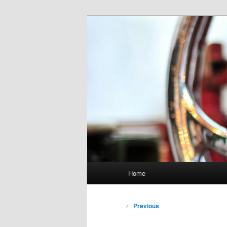
Skip
to
primary
content
Main
Home
menu
Post
←
Previous
navigation