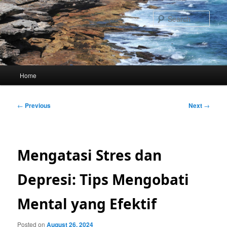
Skip
to
Sear
primary
content
Main
Home
menu
Post
←
Previous
Next
→
navigation
Mengatasi Stres dan
Depresi: Tips Mengobati
Mental yang Efektif
Posted on
August 26, 2024