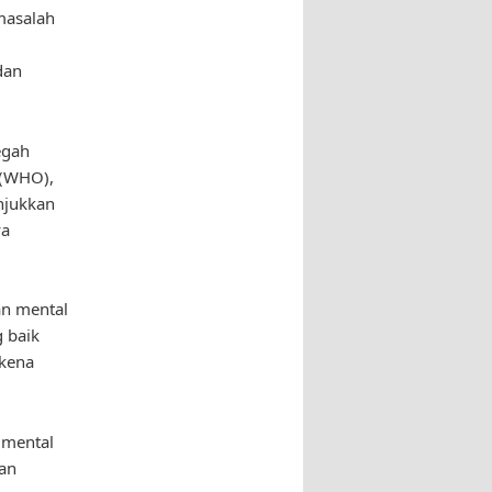
masalah
dan
egah
 (WHO),
unjukkan
ya
an mental
 baik
rkena
n mental
dan