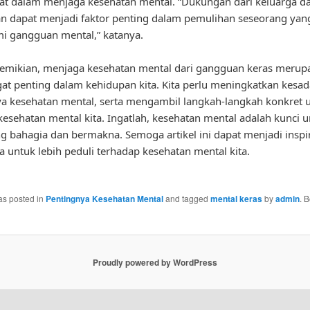
t dalam menjaga kesehatan mental. “Dukungan dari keluarga d
n dapat menjadi faktor penting dalam pemulihan seseorang yan
i gangguan mental,” katanya.
emikian, menjaga kesehatan mental dari gangguan keras merup
at penting dalam kehidupan kita. Kita perlu meningkatkan kesa
a kesehatan mental, serta mengambil langkah-langkah konkret 
esehatan mental kita. Ingatlah, kesehatan mental adalah kunci 
g bahagia dan bermakna. Semoga artikel ini dapat menjadi inspir
a untuk lebih peduli terhadap kesehatan mental kita.
as posted in
Pentingnya Kesehatan Mental
and tagged
mental keras
by
admin
. 
Proudly powered by WordPress