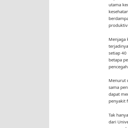
utama kec
kesehatan
berdampak
produktivi
Menjaga k
terjadiny
setiap 40
betapa pe
pencegah
Menurut d
sama pent
dapat men
penyakit f
Tak hanya 
dari Univ