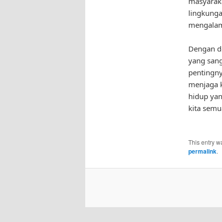
masyaraka
lingkunga
mengalam
Dengan d
yang sang
pentingny
menjaga k
hidup yan
kita semu
This entry w
permalink
.