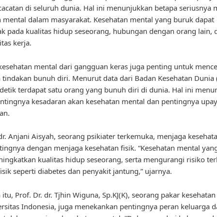
acatan di seluruh dunia. Hal ini menunjukkan betapa seriusnya 
 mental dalam masyarakat. Kesehatan mental yang buruk dapat
 pada kualitas hidup seseorang, hubungan dengan orang lain, 
tas kerja.
esehatan mental dari gangguan keras juga penting untuk menc
a tindakan bunuh diri. Menurut data dari Badan Kesehatan Dunia
 detik terdapat satu orang yang bunuh diri di dunia. Hal ini men
ntingnya kesadaran akan kesehatan mental dan pentingnya upa
an.
r. Anjani Aisyah, seorang psikiater terkemuka, menjaga kesehat
ingnya dengan menjaga kesehatan fisik. “Kesehatan mental yang
ingkatkan kualitas hidup seseorang, serta mengurangi risiko te
isik seperti diabetes dan penyakit jantung,” ujarnya.
itu, Prof. Dr. dr. Tjhin Wiguna, Sp.KJ(K), seorang pakar kesehata
ersitas Indonesia, juga menekankan pentingnya peran keluarga 