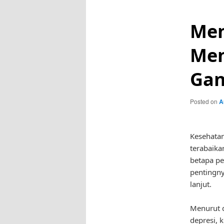
Men
Men
Gan
Posted on
A
Kesehatan
terabaika
betapa pe
pentingny
lanjut.
Menurut d
depresi, 