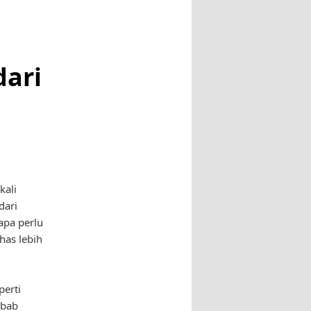
dari
kali
dari
apa perlu
has lebih
perti
ebab