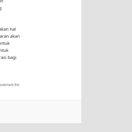
an
g
akan hal
daran akan
untuk
untuk
asi bagi
Bookmark the