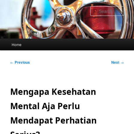
Skip
to
Sear
primary
content
Main
Home
menu
Post
←
Previous
Next
→
navigation
Mengapa Kesehatan
Mental Aja Perlu
Mendapat Perhatian