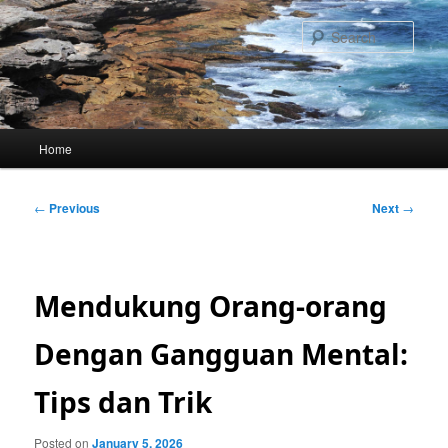
Skip
to
Sear
primary
content
Main
Home
menu
Post
←
Previous
Next
→
navigation
Mendukung Orang-orang
Dengan Gangguan Mental:
Tips dan Trik
Posted on
January 5, 2026