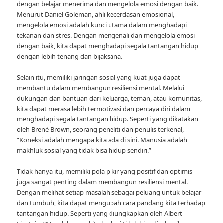
dengan belajar menerima dan mengelola emosi dengan baik.
Menurut Daniel Goleman, ahli kecerdasan emosional,
mengelola emosi adalah kunci utama dalam menghadapi
tekanan dan stres. Dengan mengenali dan mengelola emosi
dengan baik, kita dapat menghadapi segala tantangan hidup
dengan lebih tenang dan bijaksana.
Selain itu, memiliki jaringan sosial yang kuat juga dapat
membantu dalam membangun resiliensi mental. Melalui
dukungan dan bantuan dari keluarga, teman, atau komunitas,
kita dapat merasa lebih termotivasi dan percaya diri dalam
menghadapi segala tantangan hidup. Seperti yang dikatakan
oleh Brené Brown, seorang peneliti dan penulis terkenal,
“Koneksi adalah mengapa kita ada di sini. Manusia adalah
makhluk sosial yang tidak bisa hidup sendiri.”
Tidak hanya itu, memiliki pola pikir yang positif dan optimis
juga sangat penting dalam membangun resiliensi mental.
Dengan melihat setiap masalah sebagai peluang untuk belajar
dan tumbuh, kita dapat mengubah cara pandang kita terhadap
tantangan hidup. Seperti yang diungkapkan oleh Albert