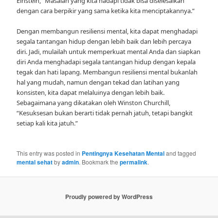
Einstein, “Masalah yang kita hadapi tidak bisa diselesaikan
dengan cara berpikir yang sama ketika kita menciptakannya.”
Dengan membangun resiliensi mental, kita dapat menghadapi
segala tantangan hidup dengan lebih baik dan lebih percaya
diri. Jadi, mulailah untuk memperkuat mental Anda dan siapkan
diri Anda menghadapi segala tantangan hidup dengan kepala
tegak dan hati lapang. Membangun resiliensi mental bukanlah
hal yang mudah, namun dengan tekad dan latihan yang
konsisten, kita dapat melaluinya dengan lebih baik.
Sebagaimana yang dikatakan oleh Winston Churchill,
“Kesuksesan bukan berarti tidak pernah jatuh, tetapi bangkit
setiap kali kita jatuh.”
This entry was posted in
Pentingnya Kesehatan Mental
and tagged
mental sehat
by
admin
. Bookmark the
permalink
.
Proudly powered by WordPress