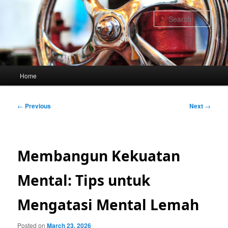
Skip
to
Sear
primary
content
Main
Home
menu
Post
←
Previous
Next
→
navigation
Membangun Kekuatan
Mental: Tips untuk
Mengatasi Mental Lemah
Posted on
March 23, 2026