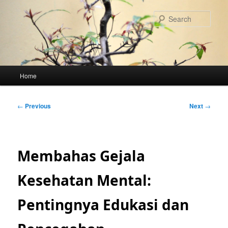
Skip
to
Sear
primary
content
Main
Home
menu
Post
←
Previous
Next
→
navigation
Membahas Gejala
Kesehatan Mental:
Pentingnya Edukasi dan