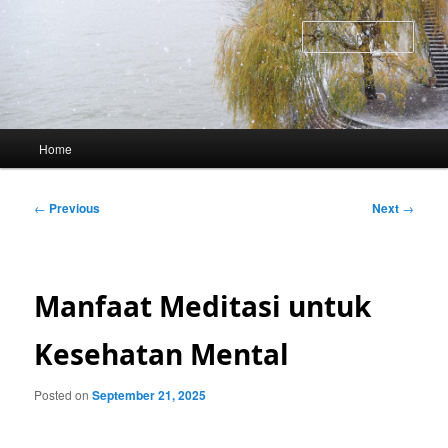
Skip
to
Sear
primary
content
Main
Home
menu
Post
←
Previous
Next
→
navigation
Manfaat Meditasi untuk
Kesehatan Mental
Posted on
September 21, 2025