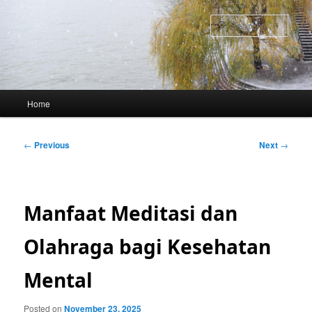
Skip
to
Sear
primary
content
Main
Home
menu
Post
←
Previous
Next
→
navigation
Manfaat Meditasi dan
Olahraga bagi Kesehatan
Mental
Posted on
November 23, 2025