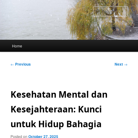
Skip
to
Sear
primary
content
Main
Home
menu
Post
←
Previous
Next
→
navigation
Kesehatan Mental dan
Kesejahteraan: Kunci
untuk Hidup Bahagia
Posted on
October 27, 2025