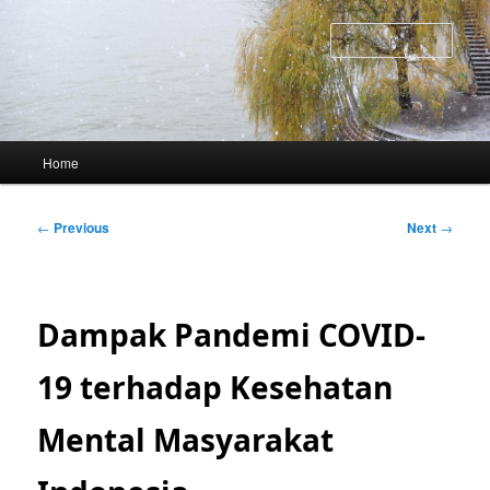
Skip
to
Sear
primary
content
Main
Home
menu
Post
←
Previous
Next
→
navigation
Dampak Pandemi COVID-
19 terhadap Kesehatan
Mental Masyarakat